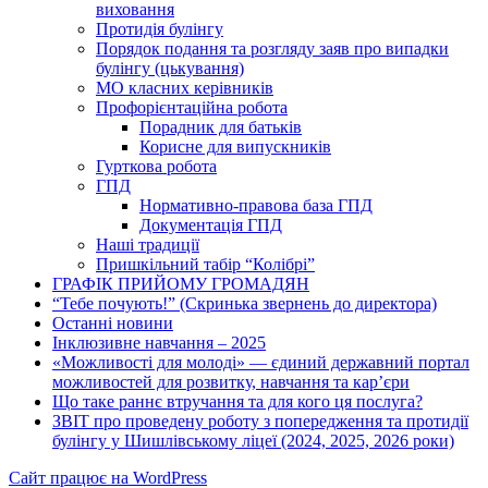
виховання
Протидія булінгу
Порядок подання та розгляду заяв про випадки
булінгу (цькування)
МО класних керівників
Профорієнтаційна робота
Порадник для батьків
Корисне для випускників
Гурткова робота
ГПД
Нормативно-правова база ГПД
Документація ГПД
Наші традиції
Пришкільний табір “Колібрі”
ГРАФІК ПРИЙОМУ ГРОМАДЯН
“Тебе почують!” (Скринька звернень до директора)
Останні новини
Інклюзивне навчання – 2025
«Можливості для молоді» — єдиний державний портал
можливостей для розвитку, навчання та кар’єри
Що таке раннє втручання та для кого ця послуга?
ЗВІТ про проведену роботу з попередження та протидії
булінгу у Шишлівському ліцеї (2024, 2025, 2026 роки)
Сайт працює на WordPress