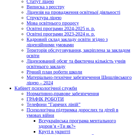
Статут ліцею
Виписка з реєстру
Ліцензія на провадження освітньої діяльності
Структура ліцею
Мова освітнього процесу
Освітні програми 2024-2025 н. р.
Освітні програми 2023-2024 н. р.
Кадровий склад закладу освіти згідно з
ліцензійними умовами
Територія обслуговування, закріплена за закладом
освіти
Ліцензований обсяг та фактична кількість учнів
освітнього закладу
Річний план роботи школи
Матеріально-технічне забезпечення Шишлівського
ліцею – 2024
Кабінет психологічної служби
Нормативно-правове забезпечення
ГРАФІК РОБОТИ
Телефони “Гарячих ліній”
Психологічна підтримка дорослих та дітей в
умовах війни
Всеукраїнська програма ментального
здоров’я «Ти як?»
Круті в укритті