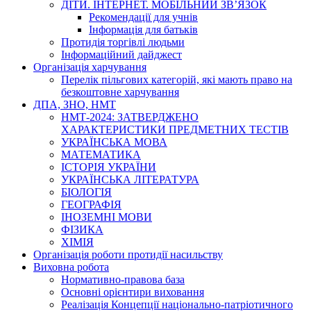
ДІТИ. ІНТЕРНЕТ. МОБІЛЬНИЙ ЗВ’ЯЗОК
Рекомендації для учнів
Інформація для батьків
Протидія торгівлі людьми
Інформаційний дайджест
Організація харчування
Перелік пільгових категорій, які мають право на
безкоштовне харчування
ДПА, ЗНО, НМТ
НМТ-2024: ЗАТВЕРДЖЕНО
ХАРАКТЕРИСТИКИ ПРЕДМЕТНИХ ТЕСТІВ
УКРАЇНСЬКА МОВА
МАТЕМАТИКА
ІСТОРІЯ УКРАЇНИ
УКРАЇНСЬКА ЛІТЕРАТУРА
БІОЛОГІЯ
ГЕОГРАФІЯ
ІНОЗЕМНІ МОВИ
ФІЗИКА
ХІМІЯ
Організація роботи протидії насильству
Виховна робота
Нормативно-правова база
Основні орієнтири виховання
Реалізація Концепції національно-патріотичного