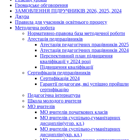
Громадське обговорення
ЗАМОВЛЕННЯ ПІДРУЧНИКІВ 2026, 2025, 2024
Джура
Правила для учасників освітнього процесу
Методична робота
Нормативно-правова база методичної роботи
Атестація педпрацівників
Атестація педагогічних працівників 2025
Атестація педагогічних працівників 2024
Перспективний план підвищення
кваліфікації у 2024 році
Підвищення кваліфікації
Сертифікація педпрацівників
Сертифікація 2024
Гарантії педагогам, які успішно пройшли
сертифікацію
Педагогічна інтернатура
Школа молодого вчителя
МО вчителів
МО вчителів початкових класів
МО вчителів суспільно-гуманітарних
дисциплін(угор. кл.)
МО вчителів суспільно-гуманітарних
дисциплін(укр. кл.)