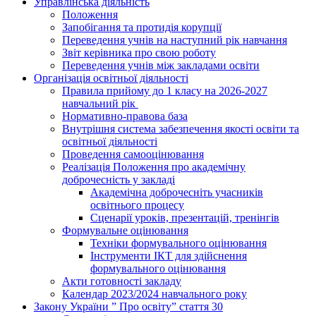
Управлінська діяльність
Положення
Запобігання та протидія корупції
Переведення учнів на наступний рік навчання
Звіт керівника про свою роботу
Переведення учнів між закладами освіти
Організація освітньої діяльності
Правила прийому до 1 класу на 2026-2027
навчальний рік
Нормативно-правова база
Внутрішня система забезпечення якості освіти та
освітньої діяльності
Проведення самооцінювання
Реалізація Положення про академічну
доброчесність у закладі
Академічна доброчесніть учасників
освітнього процесу
Сценарії уроків, презентацій, тренінгів
Формувальне оцінювання
Техніки формувального оцінювання
Інструменти ІКТ для здійснення
формувального оцінювання
Акти готовності закладу
Календар 2023/2024 навчального року
Закону України ” Про освіту” стаття 30