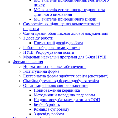
МО вчителів природничо-математичного
циклу
МО вчителів естетичного, трудового та
фізичного виховання
МО вчителів природничого цикли
Самоосвіта як підвищення компетентності
педагога
Єдині зразки обов’язкової ділової документації
З досвіду роботи
Презентації досвіду роботи
Робота з обдарованими учнями
НУШ. Реформування освіти
Модельні навчальні програми для 5-9кл НУШ
Форми навчання
Нормативно-правове забезпечення
Інституційна форма
Екстернатна форма здобуття освіти (екстернат)
Сімейна (домашня) форма здобуття освіти
Організація інклюзивного навчання
Повноваження керівника
Методичний порадник педагогам
На допомогу батькам дитини з ООП
Безбар’єрність
Команда супроводу
З досвіду роботи