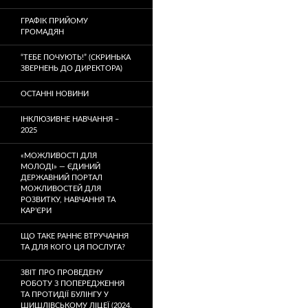
ГРАФІК ПРИЙОМУ
ГРОМАДЯН
“ТЕБЕ ПОЧУЮТЬ!” (СКРИНЬКА
ЗВЕРНЕНЬ ДО ДИРЕКТОРА)
ОСТАННІ НОВИНИ
ІНКЛЮЗИВНЕ НАВЧАННЯ –
2025
«МОЖЛИВОСТІ ДЛЯ
МОЛОДІ» — ЄДИНИЙ
ДЕРЖАВНИЙ ПОРТАЛ
МОЖЛИВОСТЕЙ ДЛЯ
РОЗВИТКУ, НАВЧАННЯ ТА
КАР’ЄРИ
ЩО ТАКЕ РАННЄ ВТРУЧАННЯ
ТА ДЛЯ КОГО ЦЯ ПОСЛУГА?
ЗВІТ ПРО ПРОВЕДЕНУ
РОБОТУ З ПОПЕРЕДЖЕННЯ
ТА ПРОТИДІЇ БУЛІНГУ У
ШИШЛІВСЬКОМУ ЛІЦЕЇ (2024,