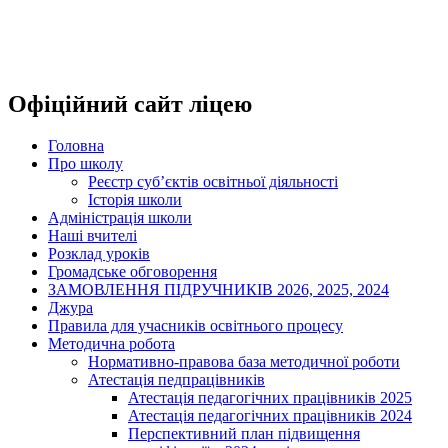
Офіційний сайт ліцею
Головна
Про школу
Реєстр суб’єктів освітньої діяльності
Історія школи
Адміністрація школи
Наші вчителі
Розклад уроків
Громадське обговорення
ЗАМОВЛЕННЯ ПІДРУЧНИКІВ 2026, 2025, 2024
Джура
Правила для учасників освітнього процесу
Методична робота
Нормативно-правова база методичної роботи
Атестація педпрацівників
Атестація педагогічних працівників 2025
Атестація педагогічних працівників 2024
Перспективний план підвищення