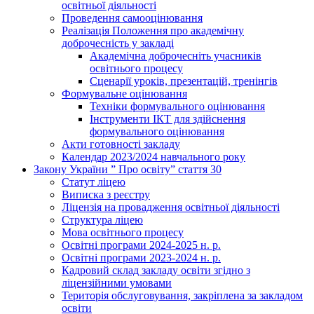
освітньої діяльності
Проведення самооцінювання
Реалізація Положення про академічну
доброчесність у закладі
Академічна доброчесніть учасників
освітнього процесу
Сценарії уроків, презентацій, тренінгів
Формувальне оцінювання
Техніки формувального оцінювання
Інструменти ІКТ для здійснення
формувального оцінювання
Акти готовності закладу
Календар 2023/2024 навчального року
Закону України ” Про освіту” стаття 30
Статут ліцею
Виписка з реєстру
Ліцензія на провадження освітньої діяльності
Структура ліцею
Мова освітнього процесу
Освітні програми 2024-2025 н. р.
Освітні програми 2023-2024 н. р.
Кадровий склад закладу освіти згідно з
ліцензійними умовами
Територія обслуговування, закріплена за закладом
освіти