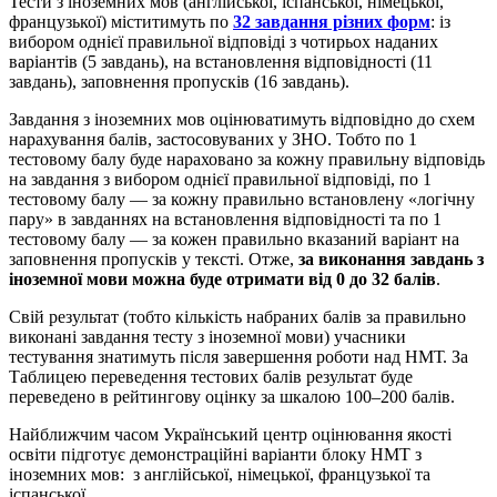
Тести з іноземних мов (англійської, іспанської, німецької,
французької) міститимуть по
32 завдання різних форм
: із
вибором однієї правильної відповіді з чотирьох наданих
варіантів (5 завдань), на встановлення відповідності (11
завдань), заповнення пропусків (16 завдань).
Завдання з іноземних мов оцінюватимуть відповідно до схем
нарахування балів, застосовуваних у ЗНО. Тобто по 1
тестовому балу буде нараховано за кожну правильну відповідь
на завдання з вибором однієї правильної відповіді, по 1
тестовому балу — за кожну правильно встановлену «логічну
пару» в завданнях на встановлення відповідності та по 1
тестовому балу — за кожен правильно вказаний варіант на
заповнення пропусків у тексті. Отже,
за виконання завдань з
іноземної мови можна буде отримати від 0 до 32 балів
.
Свій результат (тобто кількість набраних балів за правильно
виконані завдання тесту з іноземної мови) учасники
тестування знатимуть після завершення роботи над НМТ. За
Таблицею переведення тестових балів результат буде
переведено в рейтингову оцінку за шкалою 100–200 балів.
Найближчим часом Український центр оцінювання якості
освіти підготує демонстраційні варіанти блоку НМТ з
іноземних мов: з англійської, німецької, французької та
іспанської.