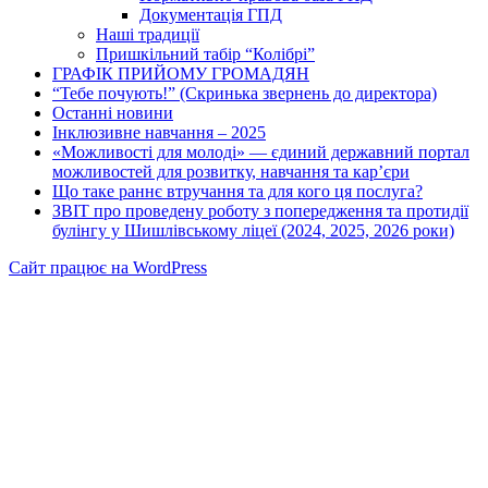
Документація ГПД
Наші традиції
Пришкільний табір “Колібрі”
ГРАФІК ПРИЙОМУ ГРОМАДЯН
“Тебе почують!” (Скринька звернень до директора)
Останні новини
Інклюзивне навчання – 2025
«Можливості для молоді» — єдиний державний портал
можливостей для розвитку, навчання та кар’єри
Що таке раннє втручання та для кого ця послуга?
ЗВІТ про проведену роботу з попередження та протидії
булінгу у Шишлівському ліцеї (2024, 2025, 2026 роки)
Сайт працює на WordPress