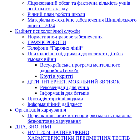
Ліцензований обсяг та фактична кількість учнів
освітнього закладу
Річний план роботи школи
Матеріально-технічне забезпечення Шишлівського
ліцею – 2024
Кабінет психологічної служби
Нормативно-правове забезпечення
ГРАФІК РОБОТИ
Телефони “Гарячих ліній”
Психологічна підтримка дорослих та дітей в
умовах війни
Всеукраїнська програма ментального
здоров’я «Ти як?»
Круті в укритті
ДІТИ. ІНТЕРНЕТ. МОБІЛЬНИЙ ЗВ’ЯЗОК
Рекомендації для учнів
Інформація для батьків
Протидія торгівлі людьми
Інформаційний дайджест
Організація харчування
Перелік пільгових категорій, які мають право на
безкоштовне харчування
ДПА, ЗНО, НМТ
НМТ-2024: ЗАТВЕРДЖЕНО
ХАРАКТЕРИСТИКИ ПРЕДМЕТНИХ ТЕСТІВ