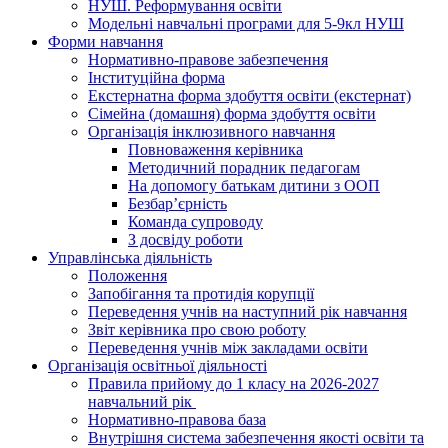
НУШ. Реформування освіти
Модельні навчальні програми для 5-9кл НУШ
Форми навчання
Нормативно-правове забезпечення
Інституційна форма
Екстернатна форма здобуття освіти (екстернат)
Сімейна (домашня) форма здобуття освіти
Організація інклюзивного навчання
Повноваження керівника
Методичний порадник педагогам
На допомогу батькам дитини з ООП
Безбар’єрність
Команда супроводу
З досвіду роботи
Управлінська діяльність
Положення
Запобігання та протидія корупції
Переведення учнів на наступний рік навчання
Звіт керівника про свою роботу
Переведення учнів між закладами освіти
Організація освітньої діяльності
Правила прийому до 1 класу на 2026-2027
навчальний рік
Нормативно-правова база
Внутрішня система забезпечення якості освіти та