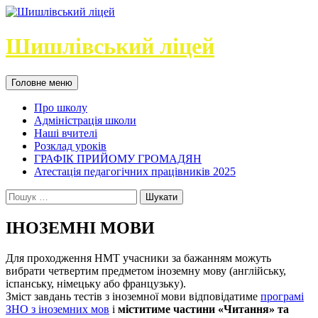
Шишлівський ліцей
Головне меню
Про школу
Адміністрація школи
Наші вчителі
Розклад уроків
ГРАФІК ПРИЙОМУ ГРОМАДЯН
Атестація педагогічних працівників 2025
ІНОЗЕМНІ МОВИ
Для проходження НМТ учасники за бажанням можуть
вибрати четвертим предметом іноземну мову (англійську,
іспанську, німецьку або французьку).
Зміст завдань тестів з іноземної мови відповідатиме
програмі
ЗНО з іноземних мов
і
міститиме частини «Читання» та