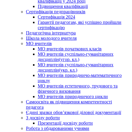
кваліфікації у 2024 році
Підвищення кваліфікації
Сертифікація педпрацівників
Сертифікація 2024
Гарантії педагогам, які успішно пройшли
сертифікацію
Педагогічна інтернатура
Школа молодого вчителя
МО вчителів
МО вчителів початкових класів
МО вчителів суспільно-гуманітарних
дисциплін(угор. кл.)
МО вчителів суспільно-гуманітарних
дисциплін(укр. кл.)
МО вчителів природничо-математичного
циклу
МО вчителів естетичного, трудового та
фізичного виховання
МО вчителів природничого цикли
Самоосвіта як підвищення компетентності
педагога
Єдині зразки обов’язкової ділової документації
З досвіду роботи
Презентації досвіду роботи
Робота з обдарованими учнями