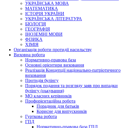
УКРАЇНСЬКА МОВА
МАТЕМАТИКА
ІСТОРІЯ УКРАЇНИ
УКРАЇНСЬКА ЛІТЕРАТУРА
БІОЛОГІЯ
ГЕОГРАФІЯ
ІНОЗЕМНІ МОВИ
ФІЗИКА
ХІМІЯ
Організація роботи протидії насильству
Виховна робота
Нормативно-правова база
Основні орієнтири виховання
Реалізація Концепції національно-патріотичного
виховання
Протидія булінгу
Порядок подання та розгляду заяв про випадки
булінгу (цькування)
МО класних керівників
Профорієнтаційна робота
Порадник для батьків
Корисне для випускників
Гурткова робота
ГПД
Нормативно-правова база ГПД