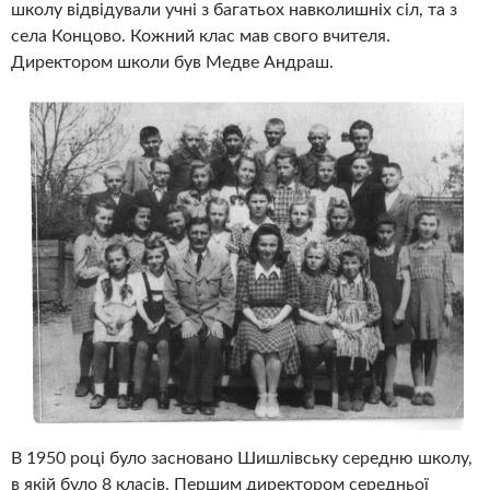
школу відвідували учні з багатьох навколишніх сіл, та з
села Концово. Кожний клас мав свого вчителя.
Директором школи був Медве Андраш.
В 1950 році було засновано Шишлівську середню школу,
в якій було 8 класів. Першим директором середньої