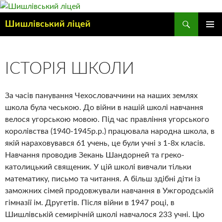
Шишлівський ліцей
ГОЛОВ
МЕНЮ
ІСТОРІЯ ШКОЛИ
За часів панування Чехословаччини на наших землях
школа була чеською. До війни в нашій школі навчання
велося угорською мовою. Під час правління угорського
королівства (1940-1945р.р.) працювала народна школа, в
якій нараховувався 61 учень, це були учні з 1-8х класів.
Навчання проводив Зекань Шандорней та греко-
католицький священик. У цій школі вивчали тільки
математику, письмо та читання. А більш здібні діти із
заможних сімей продовжували навчання в Ужгородській
гімназії ім. Другетів. Після війни в 1947 році, в
Шишлівській семирічній школі навчалося 233 учні. Цю