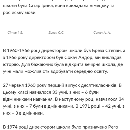
школи була Сітар Ірина, вона викладала німецьку та
російську мови.
Сітар І. В.
Бреза С.С.
Сокач А. А.
В 1960-1966 році директором школи був Бреза Степан, а
з 1966 року директором був Сокач Андор, він викладав
історію. Для бажаючих була відкрита вечірня школа, де
учні мали можливість здобувати середню освіту.
27 червня 1960 року перший випуск десятикласників. В
цьому класі навчалося 33 учні, з них – 6 були
відмінниками навчання. В наступному році навчалося 34
учні, з них – 7 були відмінниками. В 1971 році – 42 учні, з
них – 3 відмінники.
В 1974 році директором школи було призначено Рего