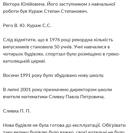
Віктора Юлійовича. Його заступником з навчальної
роботи був Кураж Степан Степанович.
Рего В. Ю. Кураж С.С.
Слід відмітити, що в 1976 році рекордна кількість
випускників становила 50 учнів. Учні навчалися в
чотирьох будівлях, спортзал було розміщено в греко-
католицькій церкві.
Восени 1991 року було збудовано нову школу.
В липні 2001 року призначено директором школи
вчителя математики Сливку Павла Петровича.
Сливка П. П.
Нова будівля не була готова до експлуатації. Обігрівати
таку велику будівлю було важко, своєї котельні не було,