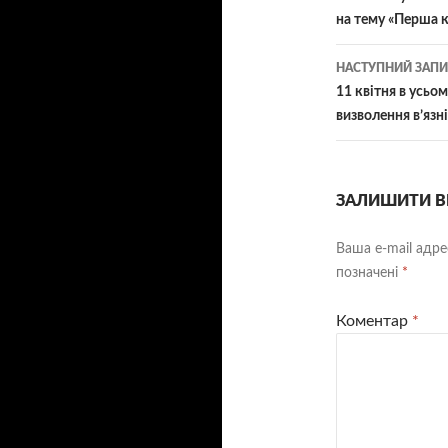
на тему «Перша 
НАСТУПНИЙ ЗАПИ
11 квітня в усьо
визволення в’яз
ЗАЛИШИТИ В
Ваша e-mail адр
позначені
*
Коментар
*