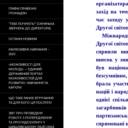
організатора
ГРАФІК ПРИЙОМУ
захід на те
ГРОМАДЯН
час заходу 
“ТЕБЕ ПОЧУЮТЬ!” (СКРИНЬКА
Другої світов
ЗВЕРНЕНЬ ДО ДИРЕКТОРА)
Міжнародни
ОСТАННІ НОВИНИ
Другої світо
ІНКЛЮЗИВНЕ НАВЧАННЯ –
сприяли ви
2025
внесок у зн
«МОЖЛИВОСТІ ДЛЯ
був націон
МОЛОДІ» — ЄДИНИЙ
ДЕРЖАВНИЙ ПОРТАЛ
безсумнівно
МОЖЛИВОСТЕЙ ДЛЯ
брала участ
РОЗВИТКУ, НАВЧАННЯ ТА
КАР’ЄРИ
націй і наро
ЩО ТАКЕ РАННЄ ВТРУЧАННЯ
однієї спіл
ТА ДЛЯ КОГО ЦЯ ПОСЛУГА?
загарбникі
ЗВІТ ПРО ПРОВЕДЕНУ
партизансь
РОБОТУ З ПОПЕРЕДЖЕННЯ
спрямовані 
ТА ПРОТИДІЇ БУЛІНГУ У
ШИШЛІВСЬКОМУ ЛІЦЕЇ (2024,