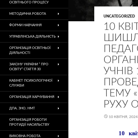
ОСВІТНЬОГО ПРОЦЕСУ
МЕТОДИЧНА РОБОТА
UNCATEGORIZED
10 КВІ
ФОРМИ НАВЧАННЯ
ШИШЛІ
УПРАВЛІНСЬКА ДІЯЛЬНІСТЬ
ПЕДА
ОРГАНІЗАЦІЯ ОСВІТНЬОЇ
ДІЯЛЬНОСТІ
ОРГАН
ЗАКОНУ УКРАЇНИ ” ПРО
УЧНІВ 
ОСВІТУ” СТАТТЯ 30
ПРОВЕ
КАБІНЕТ ПСИХОЛОГІЧНОЇ
СЛУЖБИ
ТЕМУ 
ОРГАНІЗАЦІЯ ХАРЧУВАННЯ
РУХУ 
ДПА, ЗНО, НМТ
10 КВІТНЯ, 2024
ОРГАНІЗАЦІЯ РОБОТИ
ПРОТИДІЇ НАСИЛЬСТВУ
10 квітня
ВИХОВНА РОБОТА