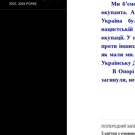
Ми б’ємося
2025, 2026 РОКИ)
окупанта. А 
Україна б
нацистські
окупації. У 
проти інших.
як мали ми.
Українську 
В Опорі бр
загинули, н
ПОПЕРЕДНІЙ ЗАП
5 квітня з учням