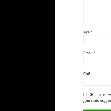
Ім'я
*
Email
*
Сайт
Зберегти мо
для моїх подал