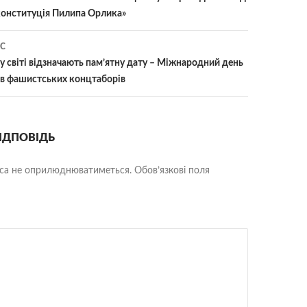
конституція Пилипа Орлика»
С
му світі відзначають пам’ятну дату – Міжнародний день
нів фашистських концтаборів
ІДПОВІДЬ
еса не оприлюднюватиметься.
Обов’язкові поля