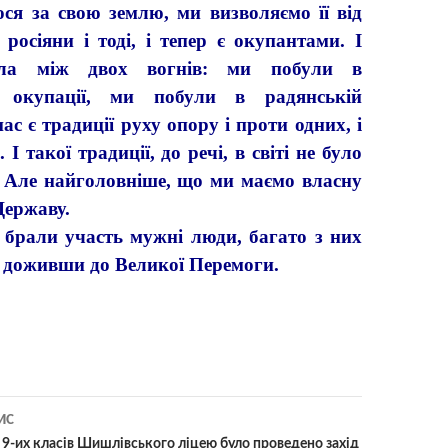
 за свою землю, ми визволяємо її від
росіяни і тоді, і тепер є окупантами. І
ула між двох вогнів: ми побули в
й окупації, ми побули в радянській
нас є традиції руху опору і проти одних, і
 І такої традиції, до речі, в світі не було
 Але найголовніше, що ми маємо власну
Державу.
али участь мужні люди, багато з них
е доживши до Великої Перемоги.
ИС
и 9-их класів Шишлівського ліцею було проведено захід