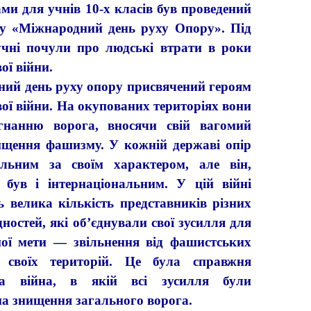
ми для учнів 10-х класів був проведений
му «Міжнародний день руху Опору». Під
учні почули про людські втрати в роки
ої війни.
й день руху опору присвячений героям
вої війни. На окупованих територіях вони
гнанню ворога, вносячи свій вагомий
ищення фашизму. У кожній державі опір
альним за своїм характером, але він,
, був і інтернаціональним. У цій війні
ь велика кількість представників різних
дностей, які об’єднували свої зусилля для
ьної мети — звільнення від фашистських
в своїх територій. Це була справжня
ка війна, в якій всі зусилля були
на знищення загального ворога.