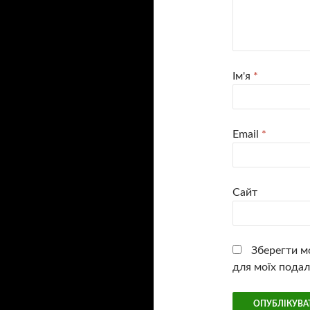
Ім'я
*
Email
*
Сайт
Зберегти мо
для моїх подал