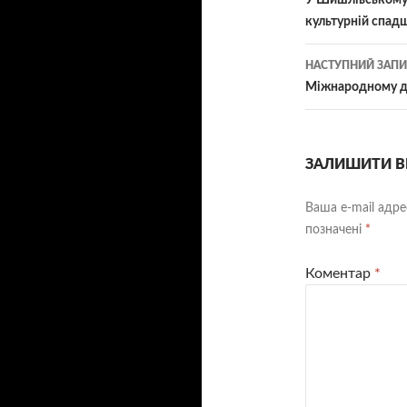
У Шишлівському л
культурній спадщ
НАСТУПНИЙ ЗАПИ
Міжнародному д
ЗАЛИШИТИ В
Ваша e-mail адр
позначені
*
Коментар
*