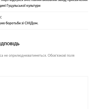
іцеї відбувся змістовний виховний захід, присвячений
ині Гуцульської культури
С
ню боротьби зі СНІДом.
ІДПОВІДЬ
еса не оприлюднюватиметься.
Обов’язкові поля