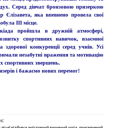
дух. Серед дівчат бронзовою призеркою
р Єлізавета, яка впевнено провела свої
добула ІІІ місце.
да пройшла в дружній атмосфері,
озвитку спортивних навичок, взаємної
а здорової конкуренції серед учнів. Усі
римали незабутні враження та мотивацію
х спортивних звершень.
зерів і бажаємо нових перемог!
ИС