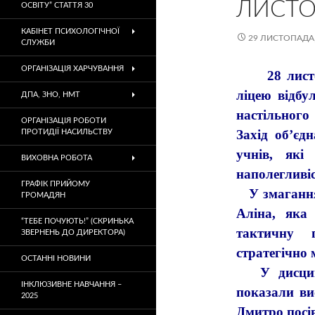
ЛИСТО
ОСВІТУ” СТАТТЯ 30
КАБІНЕТ ПСИХОЛОГІЧНОЇ
29 ЛИСТОПАДА,
СЛУЖБИ
ОРГАНІЗАЦІЯ ХАРЧУВАННЯ
28 листопа
ліцею відбу
ДПА, ЗНО, НМТ
настільного
ОРГАНІЗАЦІЯ РОБОТИ
Захід об’єд
ПРОТИДІЇ НАСИЛЬСТВУ
учнів, які
ВИХОВНА РОБОТА
наполегливіс
ГРАФІК ПРИЙОМУ
У змаганнях
ГРОМАДЯН
Аліна, яка
“ТЕБЕ ПОЧУЮТЬ!” (СКРИНЬКА
тактичну п
ЗВЕРНЕНЬ ДО ДИРЕКТОРА)
стратегічно 
ОСТАННІ НОВИНИ
У дисциплі
ІНКЛЮЗИВНЕ НАВЧАННЯ –
показали ви
2025
Дмитро посів