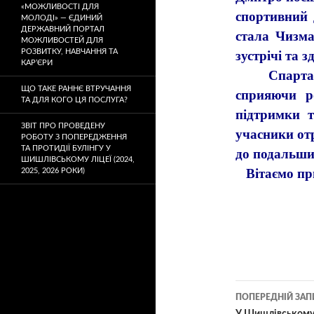
«МОЖЛИВОСТІ ДЛЯ
спортивний 
МОЛОДІ» — ЄДИНИЙ
ДЕРЖАВНИЙ ПОРТАЛ
стала Чизма
МОЖЛИВОСТЕЙ ДЛЯ
РОЗВИТКУ, НАВЧАННЯ ТА
зустрічі та з
КАР’ЄРИ
Спартакіа
ЩО ТАКЕ РАННЄ ВТРУЧАННЯ
сприяючи р
ТА ДЛЯ КОГО ЦЯ ПОСЛУГА?
підтримки т
ЗВІТ ПРО ПРОВЕДЕНУ
учасники от
РОБОТУ З ПОПЕРЕДЖЕННЯ
ТА ПРОТИДІЇ БУЛІНГУ У
до подальши
ШИШЛІВСЬКОМУ ЛІЦЕЇ (2024,
Вітаємо при
2025, 2026 РОКИ)
ПОПЕРЕДНІЙ ЗАП