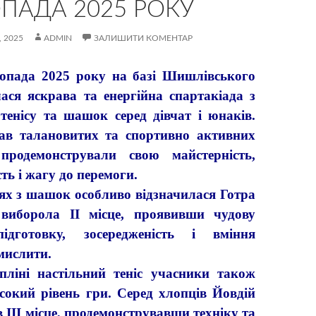
ПАДА 2025 РОКУ
 2025
ADMIN
ЗАЛИШИТИ КОМЕНТАР
да 2025 року на базі Шишлівського
лася яскрава та енергійна спартакіада з
 тенісу та шашок серед дівчат і юнаків.
нав талановитих та спортивно активних
 продемонстрували свою майстерність,
ть і жагу до перемоги.
 з шашок особливо відзначилася Готра
 виборола ІІ місце, проявивши чудову
ідготовку, зосередженість і вміння
мислити.
ні настільний теніс учасники також
сокий рівень гри. Серед хлопців Йовдій
 ІІІ місце, продемонструвавши техніку та