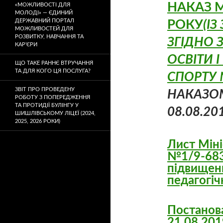
НАКАЗ М
«МОЖЛИВОСТІ ДЛЯ
МОЛОДІ» — ЄДИНИЙ
ДЕРЖАВНИЙ ПОРТАЛ
РОКУ
(І
МОЖЛИВОСТЕЙ ДЛЯ
РОЗВИТКУ, НАВЧАННЯ ТА
ЗГІДНО 
КАР’ЄРИ
ОСВІТИ 
ЩО ТАКЕ РАННЄ ВТРУЧАННЯ
ТА ДЛЯ КОГО ЦЯ ПОСЛУГА?
СПОРТУ
ЗВІТ ПРО ПРОВЕДЕНУ
НАКАЗО
РОБОТУ З ПОПЕРЕДЖЕННЯ
ТА ПРОТИДІЇ БУЛІНГУ У
08.08.20
ШИШЛІВСЬКОМУ ЛІЦЕЇ (2024,
2025, 2026 РОКИ)
Лист Міні
№1/9-683
підвищенн
педагогіч
Постанова
21.08.201