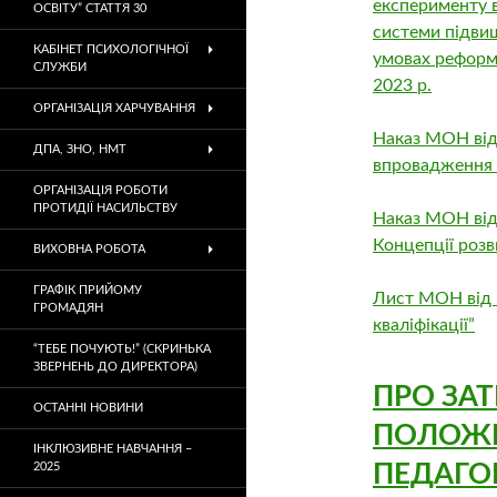
експерименту в
ОСВІТУ” СТАТТЯ 30
системи підвищ
КАБІНЕТ ПСИХОЛОГІЧНОЇ
умовах реформув
СЛУЖБИ
2023 р.
ОРГАНІЗАЦІЯ ХАРЧУВАННЯ
Наказ МОН від
ДПА, ЗНО, НМТ
впровадження К
ОРГАНІЗАЦІЯ РОБОТИ
ПРОТИДІЇ НАСИЛЬСТВУ
Наказ МОН від
Концепції розви
ВИХОВНА РОБОТА
ГРАФІК ПРИЙОМУ
Лист МОН від 
ГРОМАДЯН
кваліфікації”
“ТЕБЕ ПОЧУЮТЬ!” (СКРИНЬКА
ЗВЕРНЕНЬ ДО ДИРЕКТОРА)
ПРО ЗА
ОСТАННІ НОВИНИ
ПОЛОЖЕ
ІНКЛЮЗИВНЕ НАВЧАННЯ –
2025
ПЕДАГО