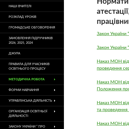
Норматив
НАШІ ВЧИТЕЛІ
атестації
РОЗКЛАД УРОКІВ
працівни
ГРОМАДСЬКЕ ОБГОВОРЕННЯ
Закон України “
ЗАМОВЛЕННЯ ПІДРУЧНИКІВ
2026, 2025, 2024
Закон України 
ДЖУРА
Наказ МОН від
ПРАВИЛА ДЛЯ УЧАСНИКІВ
проведення сер
ОСВІТНЬОГО ПРОЦЕСУ
МЕТОДИЧНА РОБОТА
Наказ МОН від
Положення про 
ФОРМИ НАВЧАННЯ
УПРАВЛІНСЬКА ДІЯЛЬНІСТЬ
Наказ МОН від 
та проведення с
ОРГАНІЗАЦІЯ ОСВІТНЬОЇ
ДІЯЛЬНОСТІ
Наказ МОН від
ЗАКОНУ УКРАЇНИ ” ПРО