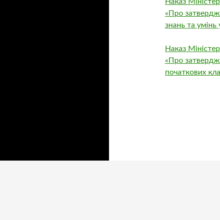
Наказ Міністер
«Про затвердж
знань та умінь
Наказ Міністер
«Про затвердж
початкових кла