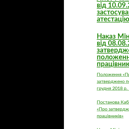
від 10.09
застосув
атестацію
Наказ Мін
від 08.08
затвердж
положенн
працівник
Положення «Пр
затверджено по
грудня 2018 р
Постанова Кабі
«Про затвердж
працівників»