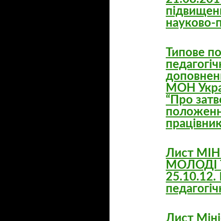
підвищенн
науково-п
Типове п
педагогіч
доповнен
МОН Укра
“Про зат
положенн
працівник
Лист МІН
МОЛОДІ 
25.10.12.
педагогіч
Лист Міні