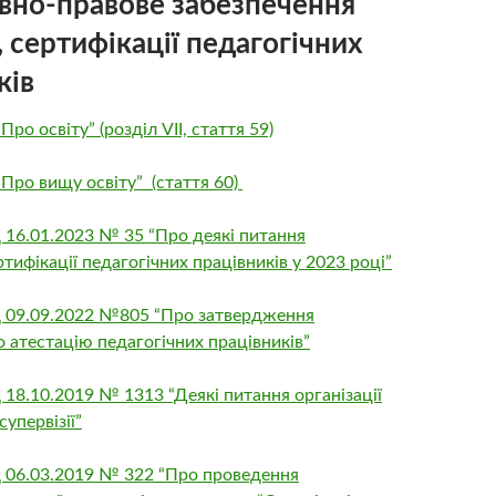
но-правове забезпечення
, сертифікації педагогічних
ків
Про освіту” (розділ VII, стаття 59)
“Про вищу освіту” (стаття 60)
 16.01.2023 № 35 “Про деякі питання
тифікації педагогічних працівників у 2023 році”
 09.09.2022 №805 “Про затвердження
атестацію педагогічних працівників”
18.10.2019 № 1313 “Деякі питання організації
упервізії”
 06.03.2019 № 322 “Про проведення