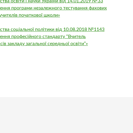
ства освіти і науки України від 14.01.2019 №33
ення програми незалежного тестування фахових
 учителів початкової школи»
ства соціальної політики від 10.08.2018 №1143
ення професійного стандарту “Вчитель
сів закладу загальної середньої освіти”»