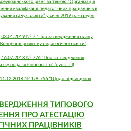
сеукраїнського рівня за темою “Організація
ення кваліфікації педагогічних працівників в
ання галузі освіти” у січні 2019 р. – грудні
 03.01.2019 № 7 “Про затвердження плану
онцепції розвитку педагогічної освіти”
 16.07.2018 № 776 “Про затвердження
тку педагогічної освіти” (пункт ІІІ)
11.12.2018 № 1/9-756 “Щодо підвищення
ТВЕРДЖЕННЯ ТИПОВОГО
ННЯ ПРО АТЕСТАЦІЮ
ГІЧНИХ ПРАЦІВНИКІВ