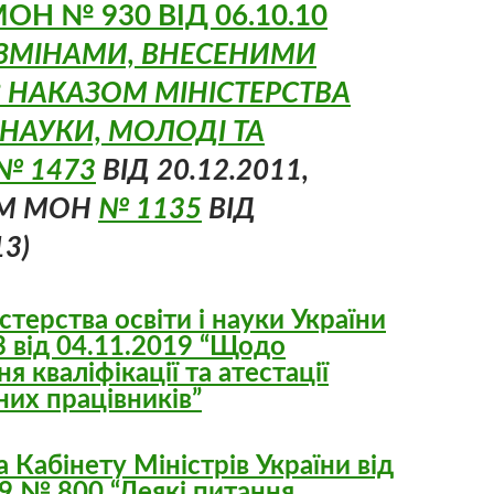
ОН № 930 ВІД 06.10.10
З ЗМІНАМИ, ВНЕСЕНИМИ
З НАКАЗОМ МІНІСТЕРСТВА
І НАУКИ, МОЛОДІ ТА
№ 1473
ВІД 20.12.2011,
М МОН
№ 1135
ВІД
13)
стерства освіти і науки України
 від 04.11.2019 “Щодо
я кваліфікації та атестації
них працівників”
 Кабінету Міністрів України від
9 № 800 “Деякі питання