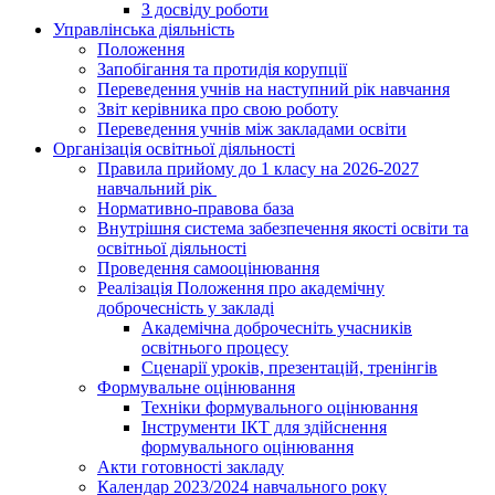
З досвіду роботи
Управлінська діяльність
Положення
Запобігання та протидія корупції
Переведення учнів на наступний рік навчання
Звіт керівника про свою роботу
Переведення учнів між закладами освіти
Організація освітньої діяльності
Правила прийому до 1 класу на 2026-2027
навчальний рік
Нормативно-правова база
Внутрішня система забезпечення якості освіти та
освітньої діяльності
Проведення самооцінювання
Реалізація Положення про академічну
доброчесність у закладі
Академічна доброчесніть учасників
освітнього процесу
Сценарії уроків, презентацій, тренінгів
Формувальне оцінювання
Техніки формувального оцінювання
Інструменти ІКТ для здійснення
формувального оцінювання
Акти готовності закладу
Календар 2023/2024 навчального року