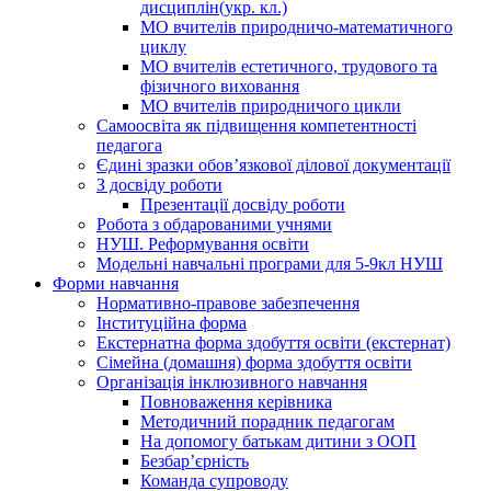
дисциплін(укр. кл.)
МО вчителів природничо-математичного
циклу
МО вчителів естетичного, трудового та
фізичного виховання
МО вчителів природничого цикли
Самоосвіта як підвищення компетентності
педагога
Єдині зразки обов’язкової ділової документації
З досвіду роботи
Презентації досвіду роботи
Робота з обдарованими учнями
НУШ. Реформування освіти
Модельні навчальні програми для 5-9кл НУШ
Форми навчання
Нормативно-правове забезпечення
Інституційна форма
Екстернатна форма здобуття освіти (екстернат)
Сімейна (домашня) форма здобуття освіти
Організація інклюзивного навчання
Повноваження керівника
Методичний порадник педагогам
На допомогу батькам дитини з ООП
Безбар’єрність
Команда супроводу