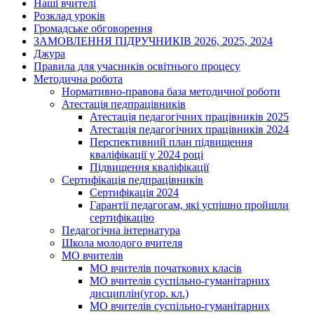
Наші вчителі
Розклад уроків
Громадське обговорення
ЗАМОВЛЕННЯ ПІДРУЧНИКІВ 2026, 2025, 2024
Джура
Правила для учасників освітнього процесу
Методична робота
Нормативно-правова база методичної роботи
Атестація педпрацівників
Атестація педагогічних працівників 2025
Атестація педагогічних працівників 2024
Перспективний план підвищення
кваліфікації у 2024 році
Підвищення кваліфікації
Сертифікація педпрацівників
Сертифікація 2024
Гарантії педагогам, які успішно пройшли
сертифікацію
Педагогічна інтернатура
Школа молодого вчителя
МО вчителів
МО вчителів початкових класів
МО вчителів суспільно-гуманітарних
дисциплін(угор. кл.)
МО вчителів суспільно-гуманітарних