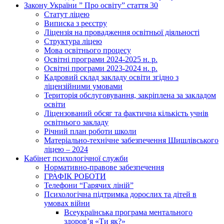
Закону України ” Про освіту” стаття 30
Статут ліцею
Виписка з реєстру
Ліцензія на провадження освітньої діяльності
Структура ліцею
Мова освітнього процесу
Освітні програми 2024-2025 н. р.
Освітні програми 2023-2024 н. р.
Кадровий склад закладу освіти згідно з
ліцензійними умовами
Територія обслуговування, закріплена за закладом
освіти
Ліцензований обсяг та фактична кількість учнів
освітнього закладу
Річний план роботи школи
Матеріально-технічне забезпечення Шишлівського
ліцею – 2024
Кабінет психологічної служби
Нормативно-правове забезпечення
ГРАФІК РОБОТИ
Телефони “Гарячих ліній”
Психологічна підтримка дорослих та дітей в
умовах війни
Всеукраїнська програма ментального
здоров’я «Ти як?»