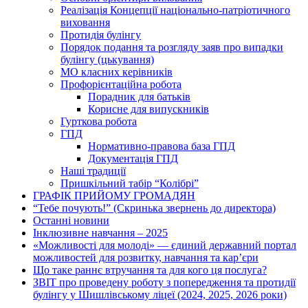
Реалізація Концепції національно-патріотичного
виховання
Протидія булінгу
Порядок подання та розгляду заяв про випадки
булінгу (цькування)
МО класних керівників
Профорієнтаційна робота
Порадник для батьків
Корисне для випускників
Гурткова робота
ГПД
Нормативно-правова база ГПД
Документація ГПД
Наші традиції
Пришкільний табір “Колібрі”
ГРАФІК ПРИЙОМУ ГРОМАДЯН
“Тебе почують!” (Скринька звернень до директора)
Останні новини
Інклюзивне навчання – 2025
«Можливості для молоді» — єдиний державний портал
можливостей для розвитку, навчання та кар’єри
Що таке раннє втручання та для кого ця послуга?
ЗВІТ про проведену роботу з попередження та протидії
булінгу у Шишлівському ліцеї (2024, 2025, 2026 роки)