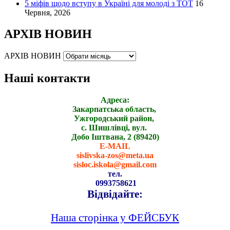
5 міфів щодо вступу в Україні для молоді з ТОТ
16
Червня, 2026
АРХІВ НОВИН
АРХІВ НОВИН
Наші контакти
Адреса:
Закарпатська область,
Ужгородський район,
с. Шишлівці, вул.
Добо Іштвана, 2 (89420)
E-MAIL
sislivska-zos@meta.ua
sisloc.iskola@gmail.com
тел.
0993758621
Відвідайте:
Наша сторінка у ФЕЙСБУК