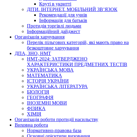
Круті в укритті
ДІТИ. ІНТЕРНЕТ. МОБІЛЬНИЙ ЗВ’ЯЗОК
Рекомендації для учнів
Інформація для батьків
Протидія торгівлі людьми
Інформаційний дайджест
Організація харчування
Перелік пільгових категорій, які мають право на
безкоштовне харчування
ДПА, ЗНО, НМТ
НМТ-2024: ЗАТВЕРДЖЕНО
ХАРАКТЕРИСТИКИ ПРЕДМЕТНИХ ТЕСТІВ
УКРАЇНСЬКА МОВА
МАТЕМАТИКА
ІСТОРІЯ УКРАЇНИ
УКРАЇНСЬКА ЛІТЕРАТУРА
БІОЛОГІЯ
ГЕОГРАФІЯ
ІНОЗЕМНІ МОВИ
ФІЗИКА
ХІМІЯ
Організація роботи протидії насильству
Виховна робота
Нормативно-правова база
Основні орієнтири виховання