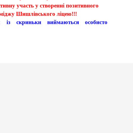
ктивну участь у створенні позитивного
іміджу Шишлівського ліцею
!!!
и із скриньки виймаються особисто