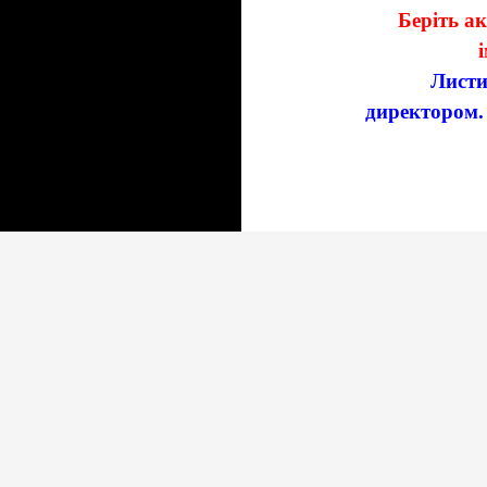
Беріть а
Лист
директором.