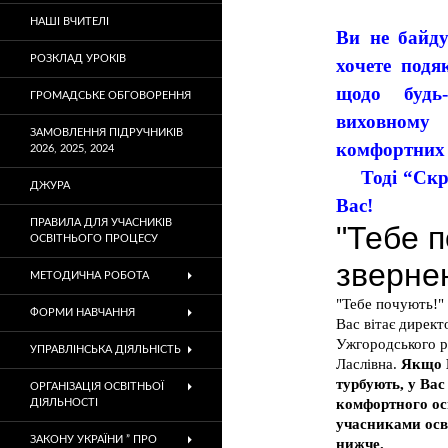
НАШІ ВЧИТЕЛІ
Ви не байду
РОЗКЛАД УРОКІВ
хочете подя
щодо будь
ГРОМАДСЬКЕ ОБГОВОРЕННЯ
виховному
ЗАМОВЛЕННЯ ПІДРУЧНИКІВ
комфортних
2026, 2025, 2024
Тоді “Скрин
ДЖУРА
Вас!
ПРАВИЛА ДЛЯ УЧАСНИКІВ
ОСВІТНЬОГО ПРОЦЕСУ
МЕТОДИЧНА РОБОТА
ФОРМИ НАВЧАННЯ
УПРАВЛІНСЬКА ДІЯЛЬНІСТЬ
ОРГАНІЗАЦІЯ ОСВІТНЬОЇ
ДІЯЛЬНОСТІ
ЗАКОНУ УКРАЇНИ ” ПРО