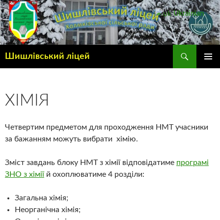
Ukrainian
▼
Шишлівський ліцей
ГОЛОВ
МЕНЮ
ХІМІЯ
Четвертим предметом для проходження НМТ учасники
за бажанням можуть вибрати хімію.
Зміст завдань блоку НМТ з хімії відповідатиме
програмі
ЗНО з хімії
й охоплюватиме 4 розділи:
Загальна хімія;
Неорганічна хімія;