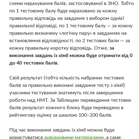
схеми нарахування балів, застосовуваної в ЗНО. Тобто
по 1 тестовому балу буде нараховано за кожну
правильну відповідь на завдання з вибором однієї
правильної відповіді, по 1 тестовому балу — за кожну
правильно визначену «логічну пару» в завданнях на
встановлення відповідності, по 2 тестових бали — за
кожну правильну коротку відповідь. Отже,
за
виконання завдань із хімії можна буде отримати від 0
до 40 тестових балів.
Свій результат (тобто кількість набраних тестових
балів за правильно виконані завдання тесту з хімії)
учасники тестування знатимуть після завершення
роботи над НМТ. За Таблицею переведення тестових
балів результат кожного блоку буде переведено в
рейтингову оцінку за шкалою 100–200 балів.
Під час виконання завдань із хімії можна буде
користуватися
довідковими матеріалами
, а саме