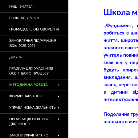
НАШІ ВЧИТЕЛІ
Школа м
РОЗКЛАД УРОКІВ
,,Фундамент,
ГРОМАДСЬКЕ ОБГОВОРЕННЯ
робиться в шк
життя, широта
ЗАМОВЛЕННЯ ПІДРУЧНИКІВ
2026, 2025, 2024
кожного вчител
учитель повинен
ДЖУРА
знав він у пе
ПРАВИЛА ДЛЯ УЧАСНИКІВ
будуть прире
ОСВІТНЬОГО ПРОЦЕСУ
викладання, щ
знань, перетво
МЕТОДИЧНА РОБОТА
в дитини ві
ФОРМИ НАВЧАННЯ
інтелектуальні 
УПРАВЛІНСЬКА ДІЯЛЬНІСТЬ
Подолання тр
ОРГАНІЗАЦІЯ ОСВІТНЬОЇ
шкільного жи
ДІЯЛЬНОСТІ
ЗАКОНУ УКРАЇНИ ” ПРО