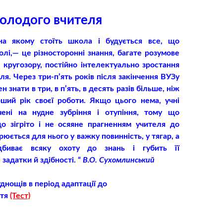
олодого вчителя
 на якому стоїть школа і будується все, що
олі,— це різносторонні знання, багате розумове
 кругозору, постійно інтелектуально зростання
я. Через три-п’ять років після закінчення ВУЗу
 знати в три, в п’ять, в десять разів більше, ніж
рший рік своєї роботи. Якщо цього нема, учні
чені на нудне зубріння і отупіння, тому що
о зігріто і не осяяне прагненням учителя до
рюється для нього у важку повинність, у тягар, а
дбиває всяку охоту до знань і губить її
задатки й здібності. “
В.О. Сухомлинський
уднощів
в період адаптації
до
ття
(Тест)