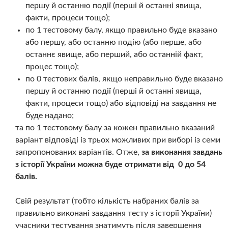
першу й останню події (перші й останні явища,
факти, процеси тощо);
по 1 тестовому балу, якщо правильно буде вказано
або першу, або останню подію (або перше, або
останнє явище, або перший, або останній факт,
процес тощо);
по 0 тестових балів, якщо неправильно буде вказано
першу й останню події (перші й останні явища,
факти, процеси тощо) або відповіді на завдання не
буде надано;
та по 1 тестовому балу за кожен правильно вказаний
варіант відповіді із трьох можливих при виборі із семи
запропонованих варіантів. Отже,
за виконання завдань
з історії України можна буде отримати від 0 до 54
балів.
Свій результат (тобто кількість набраних балів за
правильно виконані завдання тесту з історії України)
учасники тестування знатимуть після завершення