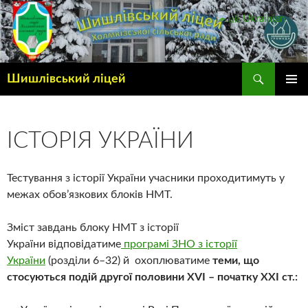
Ukrainian
▼
Шишлівський ліцей
ГОЛОВ
МЕНЮ
ІСТОРІЯ УКРАЇНИ
Тестування з історії України учасники проходитимуть у
межах обов’язкових блоків НМТ.
Зміст завдань блоку НМТ з історії
України відповідатиме
програмі ЗНО з історії
України
(розділи 6–32) й охоплюватиме
теми, що
стосуються подій другої половини XVI – початку ХХІ ст.: