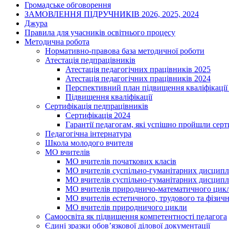
Громадське обговорення
ЗАМОВЛЕННЯ ПІДРУЧНИКІВ 2026, 2025, 2024
Джура
Правила для учасників освітнього процесу
Методична робота
Нормативно-правова база методичної роботи
Атестація педпрацівників
Атестація педагогічних працівників 2025
Атестація педагогічних працівників 2024
Перспективний план підвищення кваліфікації 
Підвищення кваліфікації
Сертифікація педпрацівників
Сертифікація 2024
Гарантії педагогам, які успішно пройшли сер
Педагогічна інтернатура
Школа молодого вчителя
МО вчителів
МО вчителів початкових класів
МО вчителів суспільно-гуманітарних дисциплі
МО вчителів суспільно-гуманітарних дисциплі
МО вчителів природничо-математичного цик
МО вчителів естетичного, трудового та фізич
МО вчителів природничого цикли
Самоосвіта як підвищення компетентності педагога
Єдині зразки обов’язкової ділової документації