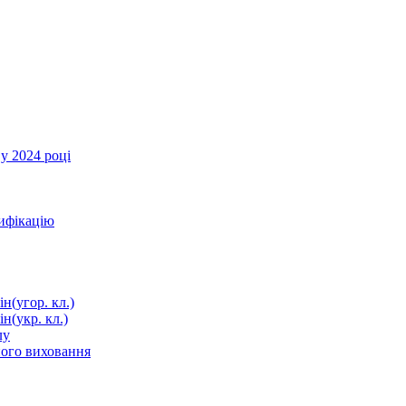
у 2024 році
тифікацію
н(угор. кл.)
н(укр. кл.)
лу
ного виховання