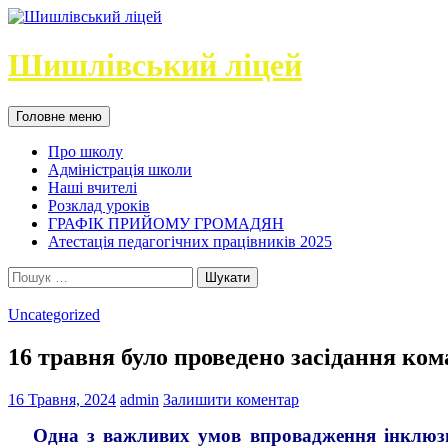
Перейти
до
вмісту
Шишлівський ліцей
Пошук
Головне меню
Про школу
Адміністрація школи
Наші вчителі
Розклад уроків
ГРАФІК ПРИЙОМУ ГРОМАДЯН
Атестація педагогічних працівників 2025
Пошук:
Uncategorized
16 травня було проведено засідання ко
16 Травня, 2024
admin
Залишити коментар
Одна з важливих умов впровадження інклюзивно