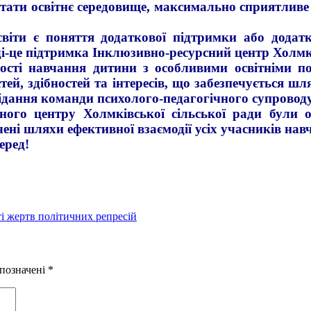
стати освітнє середовище, максимально сприятливе 
ти є поняття додаткової підтримки або додатк
ді-це підтримка Інклюзивно-ресурсний центр Холмкі
і навчання дитини з особливими освітніми потр
тей, здібностей та інтересів, що забезпечується ш
сідання команди психолого-педагогічного супровод
о центру Холмківської сільської ради були об
ені шляхи ефективної взаємодії усіх учасників нав
еред!
і жертв політичних репресій
 позначені
*