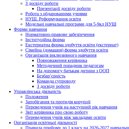
З досвіду роботи
Презентації досвіду роботи
Робота з обдарованими учнями
НУШ. Реформування освіти
Модельні навчальні програми для 5-9кл НУШ
Форми навчання
Нормативно-правове забезпечення
Інституційна форма
Екстернатна форма здобуття освіти (екстернат)
Сімейна (домашня) форма здобуття освіти
Організація інклюзивного навчання
Повноваження керівника
Методичний порадник педагогам
На допомогу батькам дитини з ООП
Безбар’єрність
Команда супроводу
З досвіду роботи
Управлінська діяльність
Положення
Запобігання та протидія корупції
Переведення учнів на наступний рік навчання
Звіт керівника про свою роботу
Переведення учнів між закладами освіти
Організація освітньої діяльності
Правила прийому до 1 класу на 2026-2027 навчальн