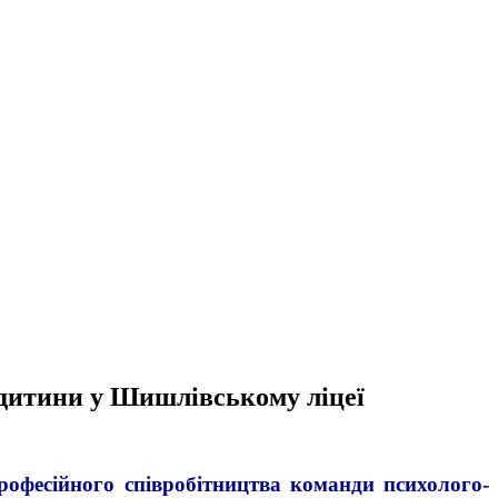
у дитини у Шишлівському ліцеї
офесійного співробітництва команди психолого-