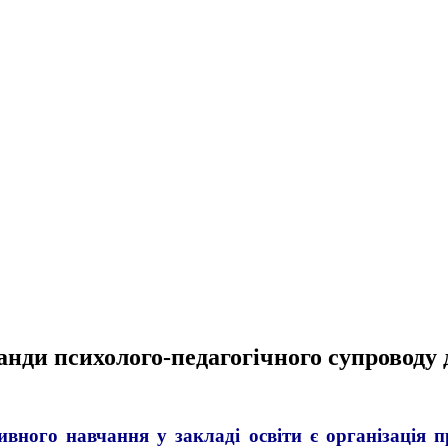
манди психолого-педагогічного супровод
го навчання у закладі освіти є організація пр