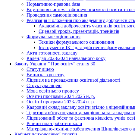
Нормативно-правова база
Внутрішня система забезпечення якості освіти та осв
Проведення самооцінювання
Реалізація Положення про академічну доброчесність 
Академічна доброчесніть учасників освітньог
Сценарії уроків, презентацій, тренінгів
Формувальне оцінювання
Техніки формувального оцінювання
Інструменти ІКТ для здійснення формувально
Акти готовності закладу
Календар 2023/2024 навчального року
Закону України ” Про освіту” стаття 30
Статут ліцею
Виписка з реєстру
Ліцензія на провадження освітньої діяльності
Структура ліцею
Мова освітнього процесу
Освітні програми 2024-2025 н. р.
Освітні програми 2023-2024 н. р.
Кадровий склад закладу освіти згідно з ліцензійни
Територія обслуговування, закріплена за закладом о
Ліцензований обсяг та фактична кількість учнів осв
Річний план роботи школи
Матеріально-технічне забезпечення Шишлівського л
Кабінет психологічної служби