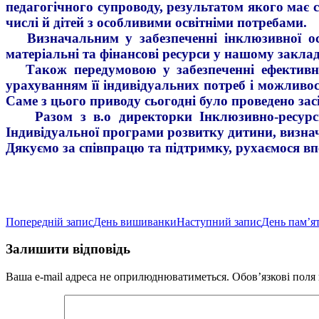
педагогічного супроводу, результатом якого має 
числі й дітей з особливими освітніми потребами.
Визначальним у забезпеченні інклюзивної осві
матеріальні та фінансові ресурси у нашому закла
Також передумовою у забезпеченні ефективност
урахуванням її індивідуальних потреб і можливос
Саме з цього приводу сьогодні було проведено за
Разом з в.о директорки Інклюзивно-ресурсног
Індивідуальної програми розвитку дитини, визнач
Дякуємо за співпрацю та підтримку, рухаємося вп
Навігація
Попередній запис
День вишиванки
Наступний запис
День пам’ят
по
Залишити відповідь
записам
Ваша e-mail адреса не оприлюднюватиметься.
Обов’язкові поля