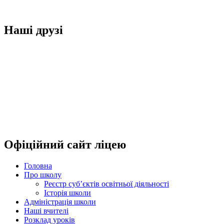
Наші друзі
Офіційний сайт ліцею
Головна
Про школу
Реєстр суб’єктів освітньої діяльності
Історія школи
Адміністрація школи
Наші вчителі
Розклад уроків