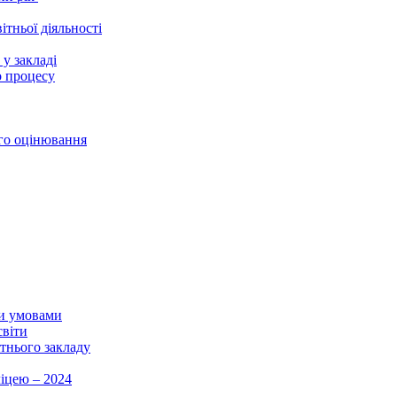
ітньої діяльності
у закладі
о процесу
го оцінювання
ми умовами
світи
ітнього закладу
іцею – 2024