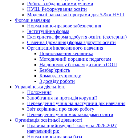
Робота з обдарованими учнями
НУШ. Реформування освіти
Модельні навчальні програми для 5-9кл НУШ
Форми навчання
Нормативно-правове забезпечення
Інституційна форма
Екстернатна форма здобуття освіти (екстернат)
Сімейна (домашня) форма здобуття освіти
Організація інклюзивного навчання
Повноваження керівника
Методичний порадник педагогам
На допомогу батькам дитини з ООП
Безбар’єрність
Команда супроводу
З досвіду роботи
Управлінська діяльність
Положення
Запобігання та протидія корупції
Переведення учнів на наступний рік навчання
Звіт керівника про свою роботу
Переведення учнів між закладами освіти
Організація освітньої діяльності
Правила прийому до 1 класу на 2026-2027
навчальний рік
Нормативно-правова база