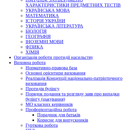
ХАРАКТЕРИСТИКИ ПРЕДМЕТНИХ ТЕСТІВ
УКРАЇНСЬКА МОВА
МАТЕМАТИКА
ІСТОРІЯ УКРАЇНИ
УКРАЇНСЬКА ЛІТЕРАТУРА
БІОЛОГІЯ
ГЕОГРАФІЯ
ІНОЗЕМНІ МОВИ
ФІЗИКА
ХІМІЯ
Організація роботи протидії насильству
Виховна робота
Нормативно-правова база
Основні орієнтири виховання
Реалізація Концепції національно-патріотичного
виховання
Протидія булінгу
Порядок подання та розгляду заяв про випадки
булінгу (цькування)
МО класних керівників
Профорієнтаційна робота
Порадник для батьків
Корисне для випускників
Гурткова робота