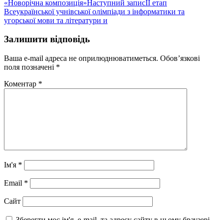
«Новорічна композиція»
Наступний запис
ІІ етап
Всеукраїнської учнівської олімпіади з інформатики та
угорської мови та літератури и
Залишити відповідь
Ваша e-mail адреса не оприлюднюватиметься.
Обов’язкові
поля позначені
*
Коментар
*
Ім'я
*
Email
*
Сайт
Зберегти моє ім'я, e-mail, та адресу сайту в цьому браузері