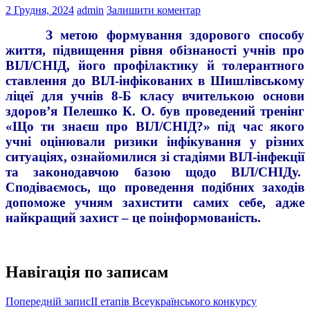
2 Грудня, 2024
admin
Залишити коментар
З метою формування здорового способу
життя, підвищення рівня обізнаності учнів про
ВІЛ/СНІД, його профілактику й толерантного
ставлення до ВІЛ-інфікованих в Шишлівському
ліцеї для учнів 8-Б класу вчителькою основи
здоров’я Пелешко К. О. був проведений тренінг
«Що ти знаєш про ВІЛ/СНІД?» під час якого
учні оцінювали ризики інфікування у різних
ситуаціях, ознайомилися зі стадіями ВІЛ-інфекції
та законодавчою базою щодо ВІЛ/СНІДу.
Сподіваємось, що проведення подібних заходів
допоможе учням захистити самих себе, адже
найкращий захист – це поінформованість.
Навігація по записам
Попередній запис
ІІ етапів Всеукраїнського конкурсу