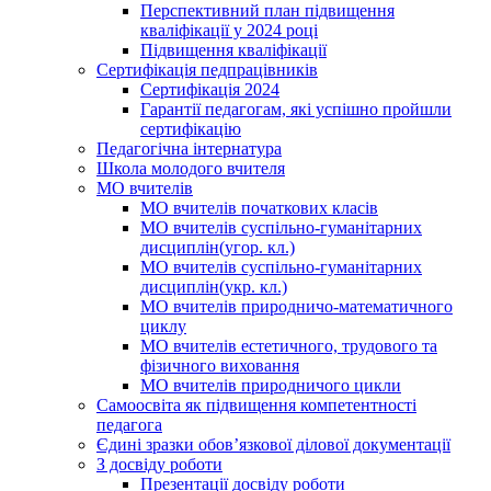
Перспективний план підвищення
кваліфікації у 2024 році
Підвищення кваліфікації
Сертифікація педпрацівників
Сертифікація 2024
Гарантії педагогам, які успішно пройшли
сертифікацію
Педагогічна інтернатура
Школа молодого вчителя
МО вчителів
МО вчителів початкових класів
МО вчителів суспільно-гуманітарних
дисциплін(угор. кл.)
МО вчителів суспільно-гуманітарних
дисциплін(укр. кл.)
МО вчителів природничо-математичного
циклу
МО вчителів естетичного, трудового та
фізичного виховання
МО вчителів природничого цикли
Самоосвіта як підвищення компетентності
педагога
Єдині зразки обов’язкової ділової документації
З досвіду роботи
Презентації досвіду роботи