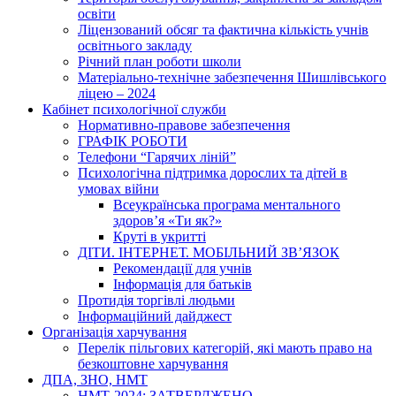
освіти
Ліцензований обсяг та фактична кількість учнів
освітнього закладу
Річний план роботи школи
Матеріально-технічне забезпечення Шишлівського
ліцею – 2024
Кабінет психологічної служби
Нормативно-правове забезпечення
ГРАФІК РОБОТИ
Телефони “Гарячих ліній”
Психологічна підтримка дорослих та дітей в
умовах війни
Всеукраїнська програма ментального
здоров’я «Ти як?»
Круті в укритті
ДІТИ. ІНТЕРНЕТ. МОБІЛЬНИЙ ЗВ’ЯЗОК
Рекомендації для учнів
Інформація для батьків
Протидія торгівлі людьми
Інформаційний дайджест
Організація харчування
Перелік пільгових категорій, які мають право на
безкоштовне харчування
ДПА, ЗНО, НМТ
НМТ-2024: ЗАТВЕРДЖЕНО