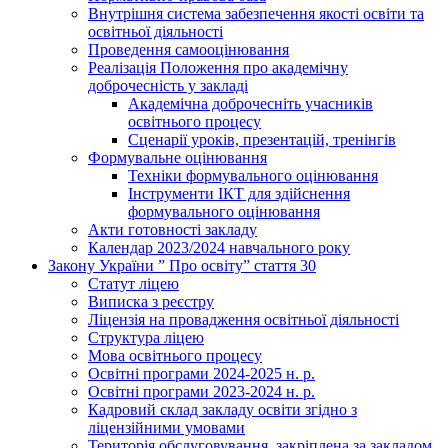
Внутрішня система забезпечення якості освіти та
освітньої діяльності
Проведення самооцінювання
Реалізація Положення про академічну
доброчесність у закладі
Академічна доброчесніть учасників
освітнього процесу
Сценарії уроків, презентацій, тренінгів
Формувальне оцінювання
Техніки формувального оцінювання
Інструменти ІКТ для здійснення
формувального оцінювання
Акти готовності закладу
Календар 2023/2024 навчального року
Закону України ” Про освіту” стаття 30
Статут ліцею
Виписка з реєстру
Ліцензія на провадження освітньої діяльності
Структура ліцею
Мова освітнього процесу
Освітні програми 2024-2025 н. р.
Освітні програми 2023-2024 н. р.
Кадровий склад закладу освіти згідно з
ліцензійними умовами
Територія обслуговування, закріплена за закладом