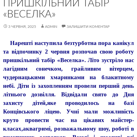
ПРИШКІЛЬНИЙ ТАБІР
«ВЕСЕЛКА»
3 ЧЕРВНЯ, 2025
ADMIN
ЗАЛИШИТИ КОМЕНТАР
Нарешті наступила безтурботна пора канікул
та відпочинку 2 червня розпочав свою роботу
пришкільний табір «Веселка». Літо зустріло нас
лагідним сонечком, грайливим вітерцем,
чудернацькими хмаринками на блакитному
небі. Діти із захопленням провели перший день
літнього дозвілля. Відвідали свято до Дня
захисту дітей,яке проводилось на базі
Концівського ліцею. Учні мали можливість
круто провести час на цікавих майстер-
класах,аквагримі, розважальному шоу, роботі в