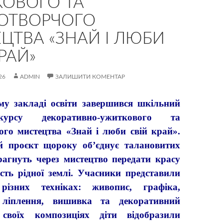
ОВОГО ТА
ОТВОРЧОГО
ЦТВА «ЗНАЙ І ЛЮБИ
РАЙ»
26
ADMIN
ЗАЛИШИТИ КОМЕНТАР
акладі освіти завершився шкільний
урсу декоративно-ужиткового та
ого мистецтва «Знай і люби свій край».
й проєкт щороку об’єднує талановитих
прагнуть через мистецтво передати красу
ість рідної землі. Учасники представили
ізних техніках: живопис, графіка,
 ліплення, вишивка та декоративний
своїх композиціях діти відобразили