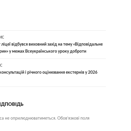
ИС
іцеї відбувся виховний захід на тему «Відповідальне
арин» у межах Всеукраїнського уроку доброти
С
онсультацій і річного оцінювання екстернів у 2026
ІДПОВІДЬ
еса не оприлюднюватиметься.
Обов’язкові поля