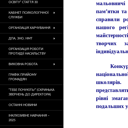
мальовничі 
ОСВІТУ” СТАТТЯ 30
пам’ятки та
КАБІНЕТ ПСИХОЛОГІЧНОЇ
СЛУЖБИ
справили ро
нашого рег
ОРГАНІЗАЦІЯ ХАРЧУВАННЯ
майстерност
ДПА, ЗНО, НМТ
творчих з
ОРГАНІЗАЦІЯ РОБОТИ
індивідуальн
ПРОТИДІЇ НАСИЛЬСТВУ
ВИХОВНА РОБОТА
Конкурс с
національн
ГРАФІК ПРИЙОМУ
ГРОМАДЯН
школярів
представлят
“ТЕБЕ ПОЧУЮТЬ!” (СКРИНЬКА
ЗВЕРНЕНЬ ДО ДИРЕКТОРА)
рівні змага
подальших у
ОСТАННІ НОВИНИ
ІНКЛЮЗИВНЕ НАВЧАННЯ –
2025