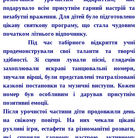
подарувало всім присутнім гарний настрій та
незабутні враження. Для дітей було підготовлено
цікаву святкову програму, що стала чудовим
початком літнього відпочинку.
Під час табірного відкриття учні
продемонстрували свої таланти та творчі
здібності. Зі сцени лунали пісні, глядачів
захоплювали яскраві танцювальні номери,
звучали вірші, були представлені театралізовані
казкові постановки та музичні виступи. Кожен
номер був особливим і дарував присутнім
позитивні емоції.
Після урочистої частини діти продовжили день
на свіжому повітрі. На них чекали цікаві
рухливі ігри, естафети та різноманітні розваги,
які сприяли гарному настрою, активному