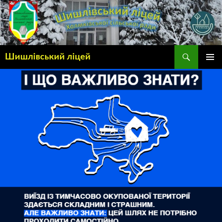
Шишлівський ліцей
ГОЛОВ
МЕНЮ