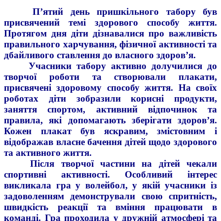
П’ятий день пришкільного табору був
присвячений темі здорового способу життя.
Протягом дня діти дізнавалися про важливість
правильного харчування, фізичної активності та
дбайливого ставлення до власного здоров’я.
Учасники табору активно долучилися до
творчої роботи та створювали плакати,
присвячені здоровому способу життя. На своїх
роботах діти зобразили корисні продукти,
заняття спортом, активний відпочинок та
правила, які допомагають зберігати здоров’я.
Кожен плакат був яскравим, змістовним і
відображав власне бачення дітей щодо здорового
та активного життя.
Після творчої частини на дітей чекали
спортивні активності. Особливий інтерес
викликала гра у волейбол, у якій учасники із
задоволенням демонстрували свою спритність,
швидкість реакції та вміння працювати в
команді. Гра проходила у дружній атмосфері та