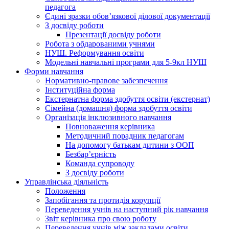
педагога
Єдині зразки обов’язкової ділової документації
З досвіду роботи
Презентації досвіду роботи
Робота з обдарованими учнями
НУШ. Реформування освіти
Модельні навчальні програми для 5-9кл НУШ
Форми навчання
Нормативно-правове забезпечення
Інституційна форма
Екстернатна форма здобуття освіти (екстернат)
Сімейна (домашня) форма здобуття освіти
Організація інклюзивного навчання
Повноваження керівника
Методичний порадник педагогам
На допомогу батькам дитини з ООП
Безбар’єрність
Команда супроводу
З досвіду роботи
Управлінська діяльність
Положення
Запобігання та протидія корупції
Переведення учнів на наступний рік навчання
Звіт керівника про свою роботу
Переведення учнів між закладами освіти