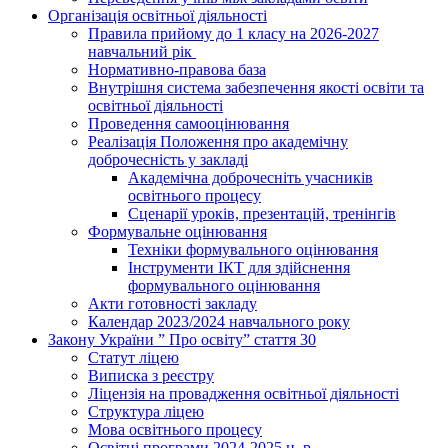
Організація освітньої діяльності
Правила прийому до 1 класу на 2026-2027
навчальний рік
Нормативно-правова база
Внутрішня система забезпечення якості освіти та
освітньої діяльності
Проведення самооцінювання
Реалізація Положення про академічну
доброчесність у закладі
Академічна доброчесніть учасників
освітнього процесу
Сценарії уроків, презентацій, тренінгів
Формувальне оцінювання
Техніки формувального оцінювання
Інструменти ІКТ для здійснення
формувального оцінювання
Акти готовності закладу
Календар 2023/2024 навчального року
Закону України ” Про освіту” стаття 30
Статут ліцею
Виписка з реєстру
Ліцензія на провадження освітньої діяльності
Структура ліцею
Мова освітнього процесу
Освітні програми 2024-2025 н. р.