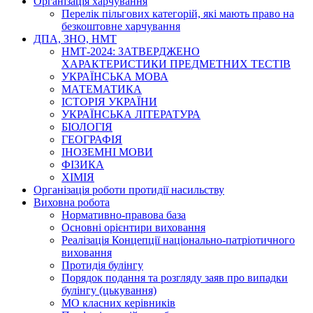
Організація харчування
Перелік пільгових категорій, які мають право на
безкоштовне харчування
ДПА, ЗНО, НМТ
НМТ-2024: ЗАТВЕРДЖЕНО
ХАРАКТЕРИСТИКИ ПРЕДМЕТНИХ ТЕСТІВ
УКРАЇНСЬКА МОВА
МАТЕМАТИКА
ІСТОРІЯ УКРАЇНИ
УКРАЇНСЬКА ЛІТЕРАТУРА
БІОЛОГІЯ
ГЕОГРАФІЯ
ІНОЗЕМНІ МОВИ
ФІЗИКА
ХІМІЯ
Організація роботи протидії насильству
Виховна робота
Нормативно-правова база
Основні орієнтири виховання
Реалізація Концепції національно-патріотичного
виховання
Протидія булінгу
Порядок подання та розгляду заяв про випадки
булінгу (цькування)
МО класних керівників