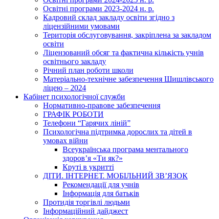
Освітні програми 2023-2024 н. р.
Кадровий склад закладу освіти згідно з
ліцензійними умовами
Територія обслуговування, закріплена за закладом
освіти
Ліцензований обсяг та фактична кількість учнів
освітнього закладу
Річний план роботи школи
Матеріально-технічне забезпечення Шишлівського
ліцею – 2024
Кабінет психологічної служби
Нормативно-правове забезпечення
ГРАФІК РОБОТИ
Телефони “Гарячих ліній”
Психологічна підтримка дорослих та дітей в
умовах війни
Всеукраїнська програма ментального
здоров’я «Ти як?»
Круті в укритті
ДІТИ. ІНТЕРНЕТ. МОБІЛЬНИЙ ЗВ’ЯЗОК
Рекомендації для учнів
Інформація для батьків
Протидія торгівлі людьми
Інформаційний дайджест