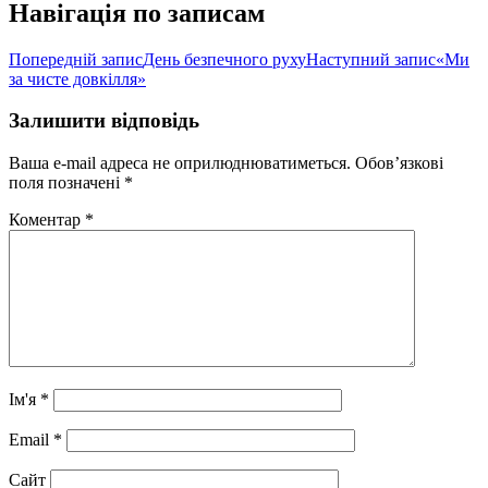
Навігація по записам
Попередній запис
День безпечного руху
Наступний запис
«Ми
за чисте довкілля»
Залишити відповідь
Ваша e-mail адреса не оприлюднюватиметься.
Обов’язкові
поля позначені
*
Коментар
*
Ім'я
*
Email
*
Сайт