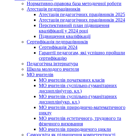
Нормативно-правова база методичної роботи
Атестація педпрацівників
Атестація педагогічних працівників 2025
Атестація педагогічних працівників 2024
Перспективний план підвищення
кваліфікації у 2024 році
Підвищення кваліфікації
Сертифікація педпрацівників
Сертифікація 2024
Гарантії педагогам, які успішно пройшли
сертифікацію
Педагогічна інтернатура
Школа молодого вчителя
МО вчителів
МО вчителів початкових класів
МО вчителів суспільно-гуманітарних
дисциплін(угор. кл.)
МО вчителів суспільно-гуманітарних
дисциплін(укр. кл.)
МО вчителів природничо-математичного
циклу
МО вчителів естетичного, трудового та
фізичного виховання
МО вчителів природничого цикли
Самоосвіта як підвищення компетентності